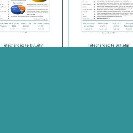
Téléchargez le bulletin
Téléchargez le Bulletin
N°3 - Janvier - Février -
N°2 - Octobre - Novembre 
Mars2021
Décembre 2020