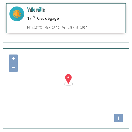
Villerville
°C
17
Ciel dégagé
Min: 17 °C | Max: 17 °C | Vent: 8 kmh 193°
+
−
i