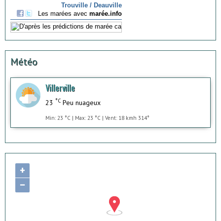
Météo
Villerville
°C
23
Peu nuageux
Min: 23 °C | Max: 23 °C | Vent: 18 kmh 314°
+
−