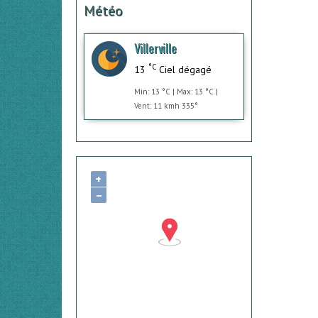
Météo
Villerville
°C
13
Ciel dégagé
Min: 13 °C | Max: 13 °C |
Vent: 11 kmh 335°
+
−