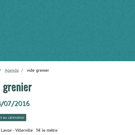
Agenda
vide grenier
 grenier
4/07/2016
r au calendrier
Lavoir - Villerville
3€ le mètre