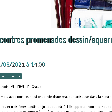
contres promenades dessin/aquarel
2/08/2021
à 14:00
r au calendrier
Lavoir - VILLERVILLE
Gratuit
rmels avec tous ceux qui ont envie d’une pratique artistique dans la nature,
ers et troisièmes lundis de juillet et août, à 14h, apportez votre carnet de
lles, et partons ensemble à la découverte d’un lieu, entre mer et campagne