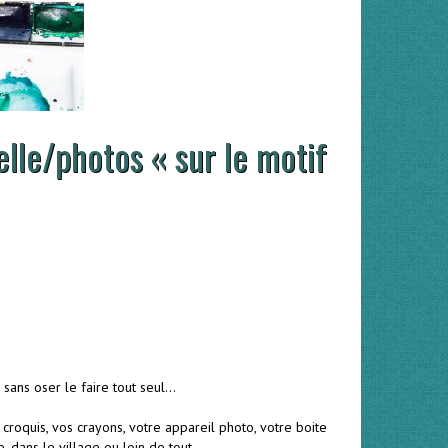
le/photos « sur le motif
 sans oser le faire tout seul…
 croquis, vos crayons, votre appareil photo, votre boite
, dans le village ou loin de tout….