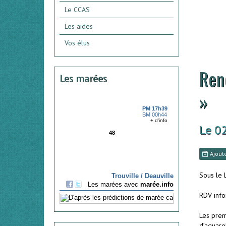
Le CCAS
Les aides
Vos élus
Ren
Les marées
»
Le 0
Ajoute
Sous le 
RDV info
Les premi
d’aquare