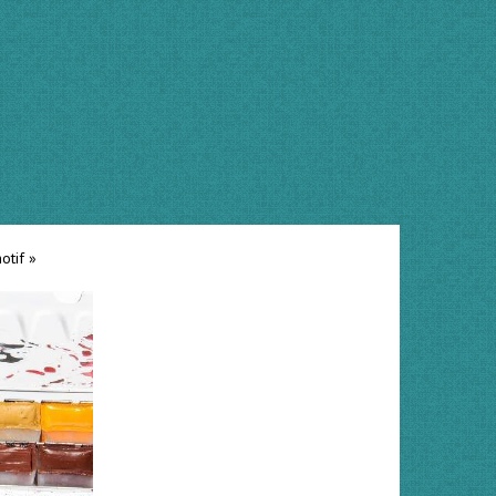
otif »