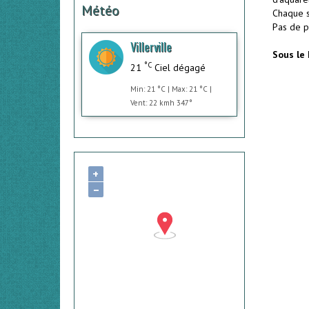
Météo
Chaque s
Pas de pr
Villerville
Sous le 
°C
21
Ciel dégagé
Min: 21 °C | Max: 21 °C |
Vent: 22 kmh 347°
+
−