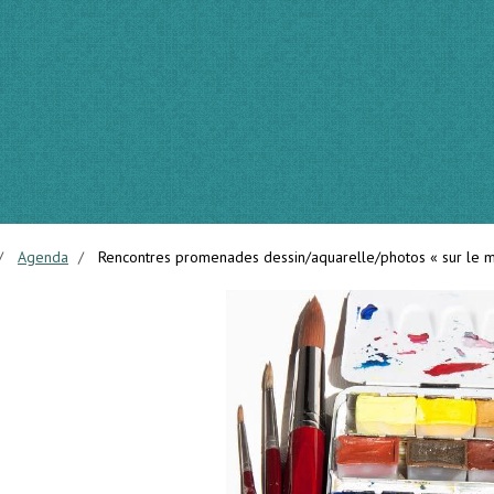
Agenda
Rencontres promenades dessin/aquarelle/photos « sur le m