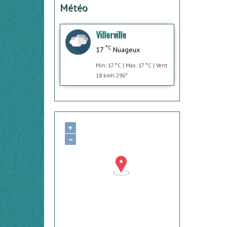
Météo
Villerville
°C
17
Nuageux
Min: 17 °C | Max: 17 °C | Vent:
18 kmh 296°
+
−