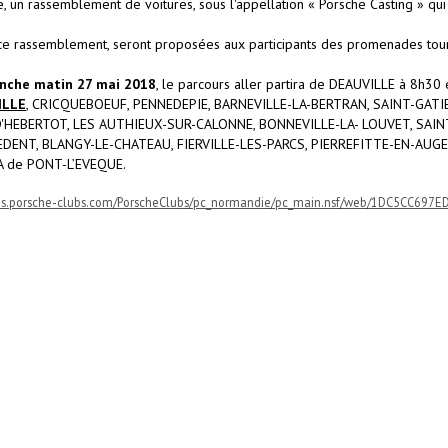
e, un rassemblement de voitures, sous l'appellation « Porsche Casting » qui
ce rassemblement, seront proposées aux participants des promenades tour
nche matin 27 mai 2018
, le parcours aller partira de DEAUVILLE à 8h
ILLE
, CRICQUEBOEUF, PENNEDEPIE, BARNEVILLE-LA-BERTRAN, SAINT-GATI
'HEBERTOT, LES AUTHIEUX-SUR-CALONNE, BONNEVILLE-LA- LOUVET, SAINT
DENT, BLANGY-LE-CHATEAU, FIERVILLE-LES-PARCS, PIERREFITTE-EN-AUGE e
EIA de PONT-L’EVEQUE.
cms.porsche-clubs.com/PorscheClubs/pc_normandie/pc_main.nsf/web/1DC5CC69