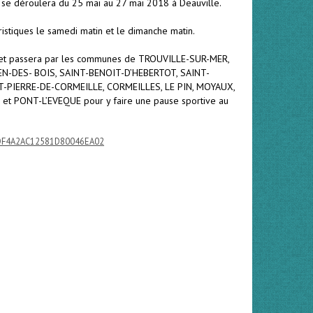
 se déroulera du 25 mai au 27 mai 2018 à Deauville.
istiques le samedi matin et le dimanche matin.
30 et passera par les communes de TROUVILLE-SUR-MER,
EN-DES- BOIS, SAINT-BENOIT-D’HEBERTOT, SAINT-
-PIERRE-DE-CORMEILLE, CORMEILLES, LE PIN, MOYAUX,
t PONT-L’EVEQUE pour y faire une pause sportive au
7EDF4A2AC12581D80046EA02