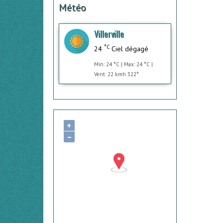
Météo
Villerville
°C
24
Ciel dégagé
Min: 24 °C | Max: 24 °C |
Vent: 22 kmh 322°
+
−