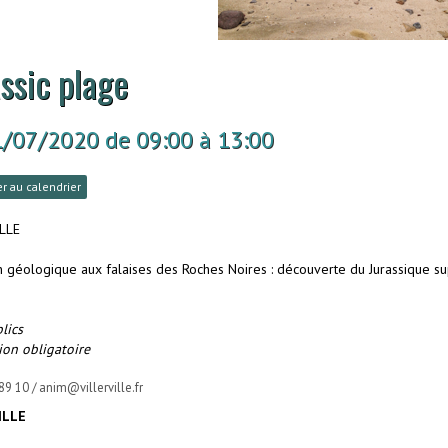
ssic plage
1/07/2020
de 09:00
à 13:00
r au calendrier
ILLE
n géologique aux falaises des Roches Noires : découverte du Jurassique su
lics
ion obligatoire
89 10 / anim@villerville.fr
ILLE