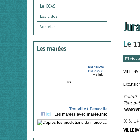
Le CCAS
Les aides
Jura
Vos élus
Le 1
Les marées
Ajoute
VILLERV
Excursio
Gratuit
Tous pub
Réservat
02 31 14 
VILLERV