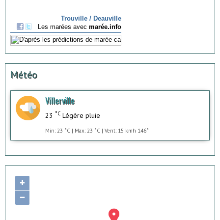
Météo
Villerville
°C
23
Légère pluie
Min: 23 °C | Max: 23 °C | Vent: 15 kmh 146°
+
−