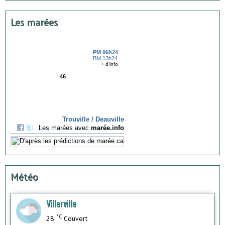
Les marées
Météo
Villerville
°C
28
Couvert