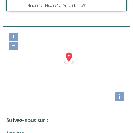
Min: 28 °C | Max: 28 °C | Vent: 8 kmh 59°
+
−
i
Suivez-nous sur :
Facebook