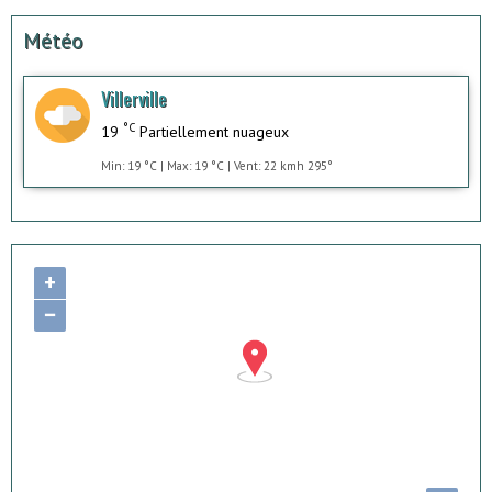
Météo
Villerville
°C
19
Partiellement nuageux
Min: 19 °C | Max: 19 °C | Vent: 22 kmh 295°
+
−