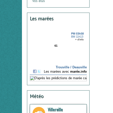
Vos élus
Les marées
Météo
Villerville