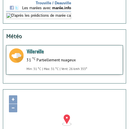
Météo
Villerville
°C
31
Partiellement nuageux
Min: 31 °C | Max: 31 °C | Vent: 26 kmh 353°
+
−