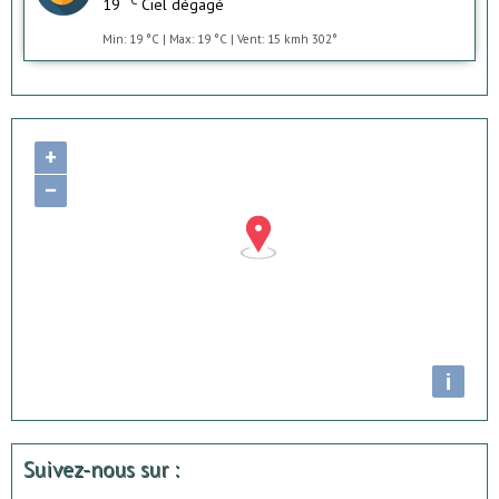
19
Ciel dégagé
Min: 19 °C | Max: 19 °C | Vent: 15 kmh 302°
+
−
i
Suivez-nous sur :