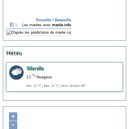
Météo
Villerville
°C
21
Nuageux
Min: 21 °C | Max: 21 °C | Vent: 18 kmh 89°
+
−