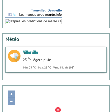
Météo
Villerville
°C
23
Légère pluie
Min: 23 °C | Max: 23 °C | Vent: 8 kmh 198°
+
−