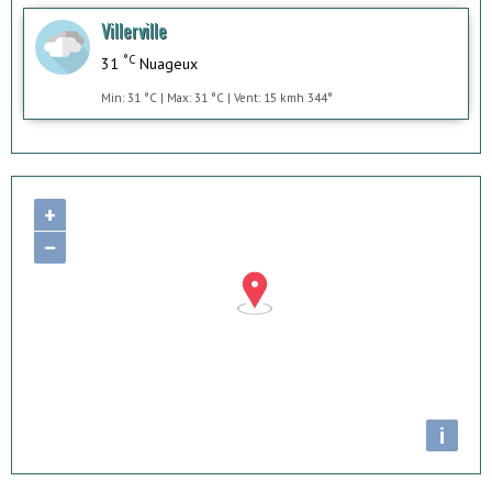
Villerville
°C
31
Nuageux
Min: 31 °C | Max: 31 °C | Vent: 15 kmh 344°
+
−
i