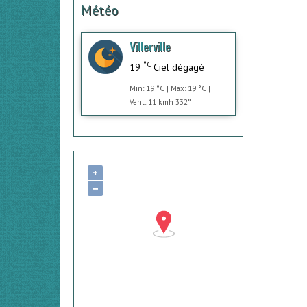
Météo
Villerville
°C
19
Ciel dégagé
Min: 19 °C | Max: 19 °C |
Vent: 11 kmh 332°
+
−