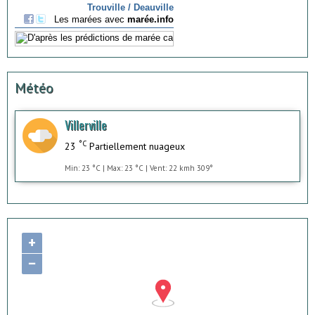
Météo
Villerville
°C
23
Partiellement nuageux
Min: 23 °C | Max: 23 °C | Vent: 22 kmh 309°
+
−