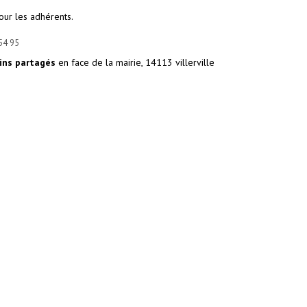
pour les adhérents.
54 95
dins partagés
en face de la mairie, 14113 villerville