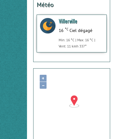
Météo
Villerville
°C
16
Ciel dégagé
Min: 16 °C | Max: 16 °C |
Vent: 11 kmh 337°
+
−