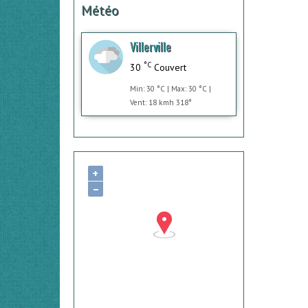
Météo
Villerville
°C
30
Couvert
Min: 30 °C | Max: 30 °C |
Vent: 18 kmh 318°
+
−